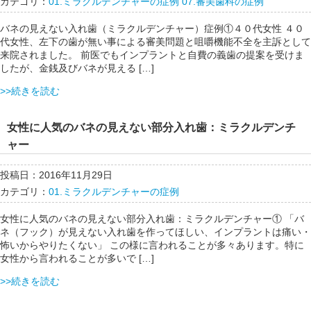
カテゴリ：
01.ミラクルデンチャーの症例
07.審美歯科の症例
バネの見えない入れ歯（ミラクルデンチャー）症例①４０代女性 ４０
代女性、左下の歯が無い事による審美問題と咀嚼機能不全を主訴として
来院されました。 前医でもインプラントと自費の義歯の提案を受けま
したが、金銭及びバネが見える […]
>>続きを読む
女性に人気のバネの見えない部分入れ歯：ミラクルデンチ
ャー
投稿日：2016年11月29日
カテゴリ：
01.ミラクルデンチャーの症例
女性に人気のバネの見えない部分入れ歯：ミラクルデンチャー① 「バ
ネ（フック）が見えない入れ歯を作ってほしい、インプラントは痛い・
怖いからやりたくない」 この様に言われることが多々あります。特に
女性から言われることが多いで […]
>>続きを読む